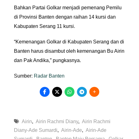
Bahkan Partai Golkar menjadi pemenang Pemilu
di Provinsi Banten dengan raihan 14 kursi dan
Kabupaten Serang 11 kursi.
“Kemenangan Golkar di Kabupaten Serang dan di
Banten harus disambut oleh kemenangan Bu Airin
dan Pak Andika,” pungkasnya.
Sumber:
Radar Banten
Airin
,
Airin Rachmi Diany
,
Airin Rachmi
Diany-Ade Sumardi
,
Airin-Ade
,
Airin-Ade
Sumardi
,
Banten
,
Banten Maju Bersama
,
Golkar
,