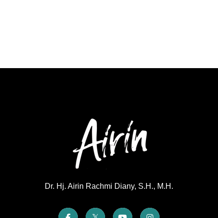
Dr. Hj. Airin Rachmi Diany, S.H., M.H.