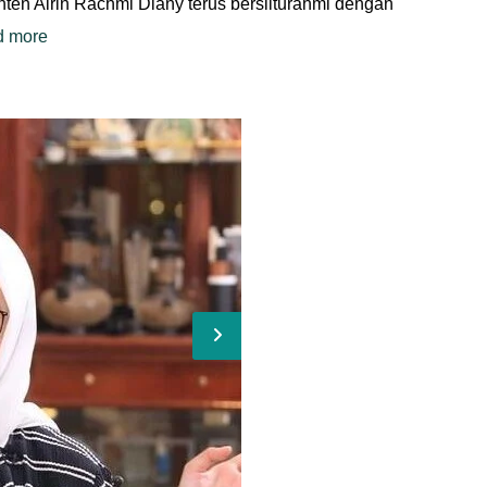
ten Airin Rachmi Diany terus bersilturahmi dengan
d more