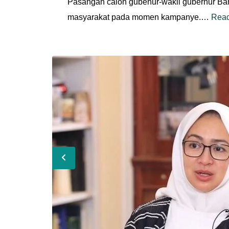
Pasangan calon gubenur-wakil gubernur Ban
masyarakat pada momen kampanye.…
Rea